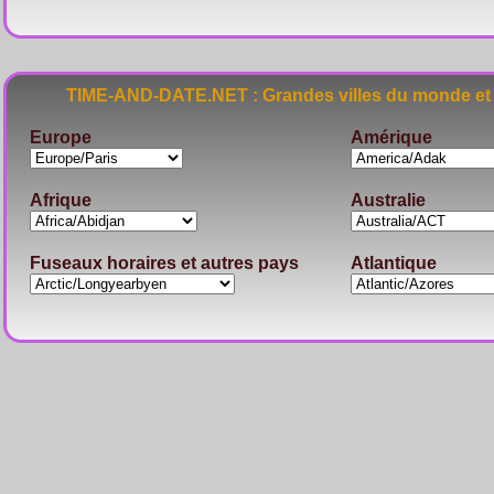
TIME-AND-DATE.NET : Grandes villes du monde et 
Europe
Amérique
Afrique
Australie
Fuseaux horaires et autres pays
Atlantique