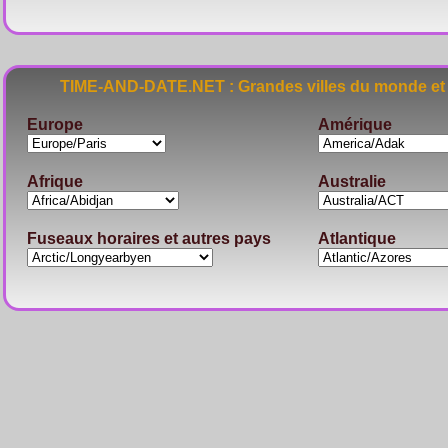
TIME-AND-DATE.NET : Grandes villes du monde et 
Europe
Amérique
Afrique
Australie
Fuseaux horaires et autres pays
Atlantique