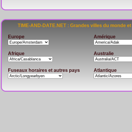
TIME-AND-DATE.NET : Grandes villes du monde et 
Europe
Amérique
Afrique
Australie
Fuseaux horaires et autres pays
Atlantique