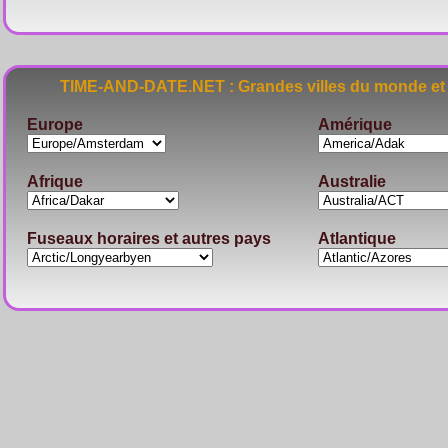
TIME-AND-DATE.NET : Grandes villes du monde et 
Europe
Amérique
Afrique
Australie
Fuseaux horaires et autres pays
Atlantique