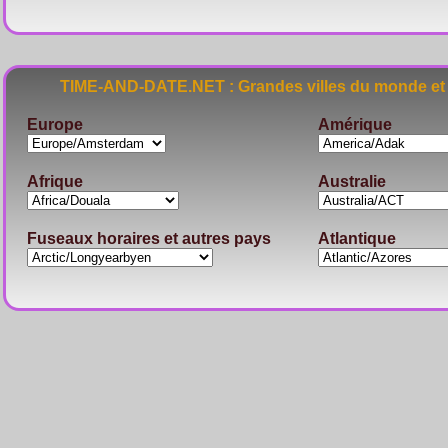
TIME-AND-DATE.NET : Grandes villes du monde et 
Europe
Amérique
Afrique
Australie
Fuseaux horaires et autres pays
Atlantique