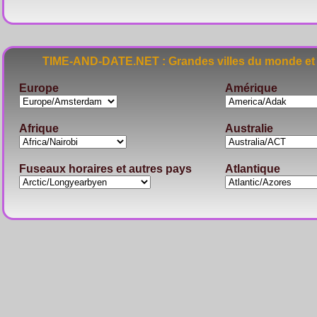
TIME-AND-DATE.NET : Grandes villes du monde et 
Europe
Amérique
Afrique
Australie
Fuseaux horaires et autres pays
Atlantique