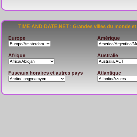
TIME-AND-DATE.NET : Grandes villes du monde et 
Europe
Amérique
Afrique
Australie
Fuseaux horaires et autres pays
Atlantique