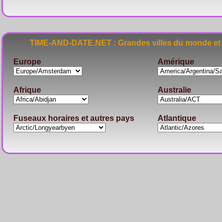
TIME-AND-DATE.NET : Grandes villes du monde et 
Europe
Amérique
Afrique
Australie
Fuseaux horaires et autres pays
Atlantique