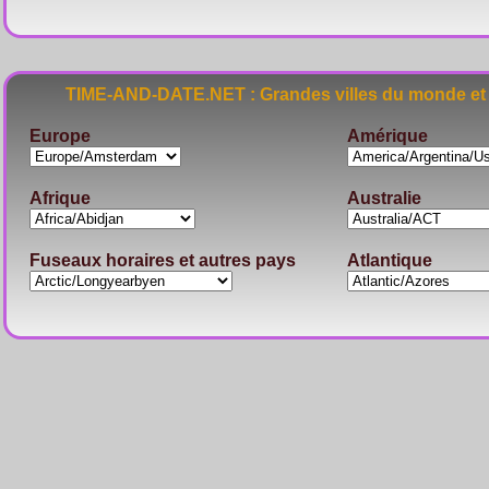
TIME-AND-DATE.NET : Grandes villes du monde et 
Europe
Amérique
Afrique
Australie
Fuseaux horaires et autres pays
Atlantique