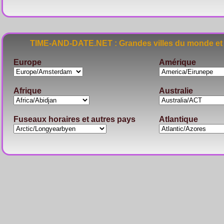
TIME-AND-DATE.NET : Grandes villes du monde et 
Europe
Amérique
Afrique
Australie
Fuseaux horaires et autres pays
Atlantique