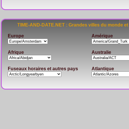
TIME-AND-DATE.NET : Grandes villes du monde et 
Europe
Amérique
Afrique
Australie
Fuseaux horaires et autres pays
Atlantique