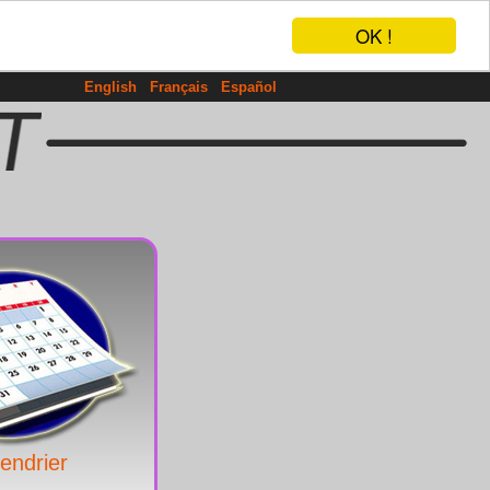
OK !
English
Français
Español
endrier