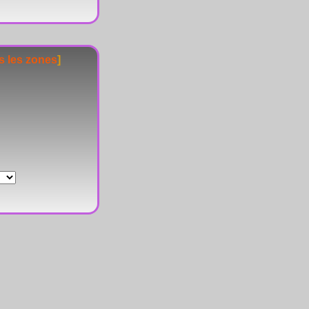
s les zones
]