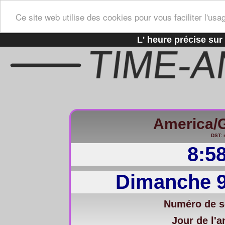
Ce site web utilise des cookies pour vous faciliter l'usa
L' heure précise sur 
America/
DST: 
8:5
Dimanche 9
Numéro de s
Jour de l'a