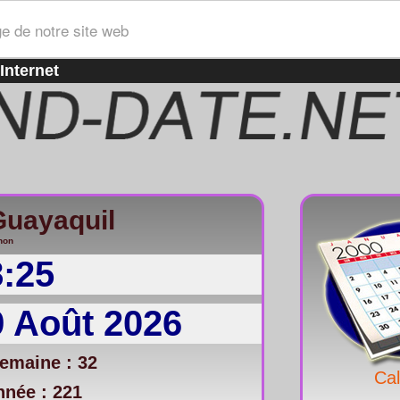
ge de notre site web
Internet
Guayaquil
non
8:25
 Août 2026
emaine : 32
Cal
nnée : 221