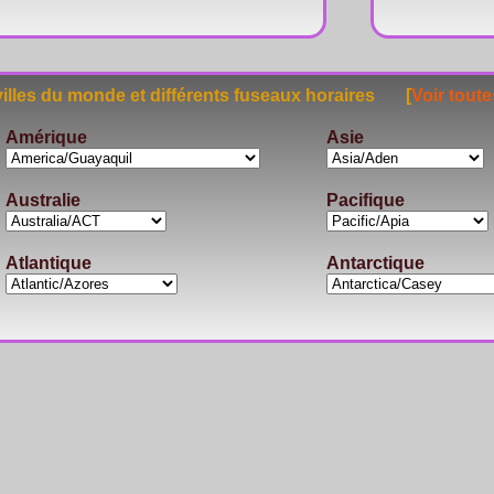
lles du monde et différents fuseaux horaires [
Voir toute
Amérique
Asie
Australie
Pacifique
Atlantique
Antarctique