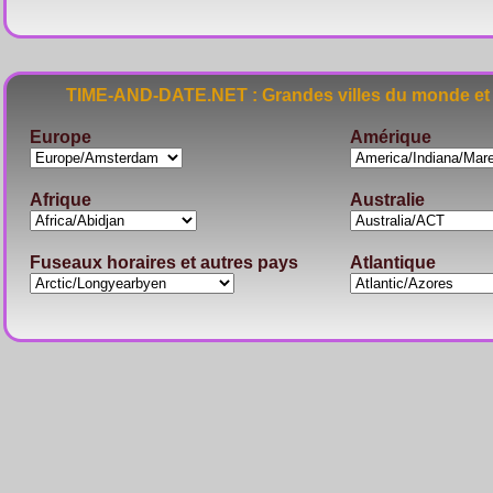
TIME-AND-DATE.NET : Grandes villes du monde et 
Europe
Amérique
Afrique
Australie
Fuseaux horaires et autres pays
Atlantique