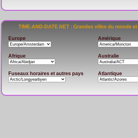
TIME-AND-DATE.NET : Grandes villes du monde et 
Europe
Amérique
Afrique
Australie
Fuseaux horaires et autres pays
Atlantique