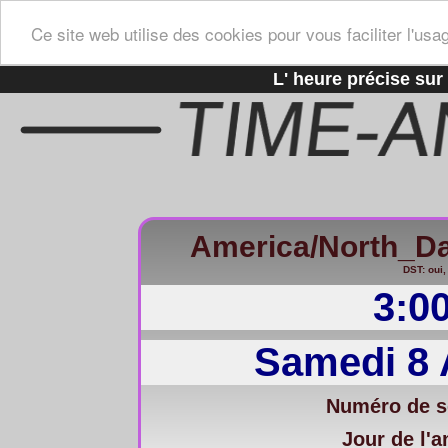
Ce site web utilise des cookies pour vous faciliter l'usa
L' heure précise sur 
America/North_D
DST: oui,
3:0
Samedi 8 
Numéro de s
Jour de l'a