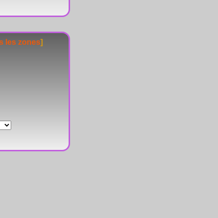
s les zones
]