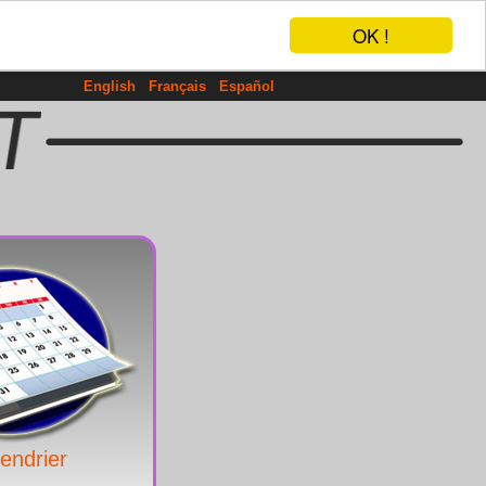
OK !
English
Français
Español
endrier