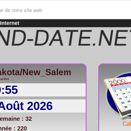
ge de notre site web
Internet
akota/New_Salem
 active
0:55
Août 2026
emaine : 32
Cal
nnée : 220