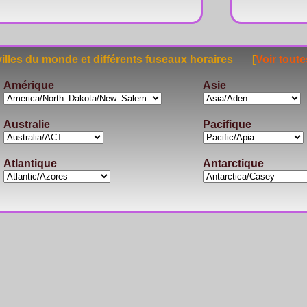
lles du monde et différents fuseaux horaires [
Voir toute
Amérique
Asie
Australie
Pacifique
Atlantique
Antarctique