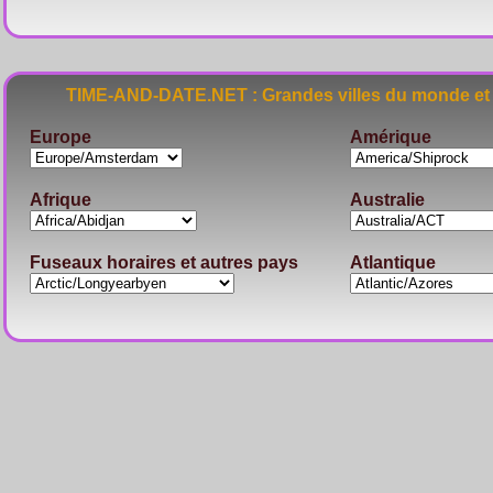
TIME-AND-DATE.NET : Grandes villes du monde et 
Europe
Amérique
Afrique
Australie
Fuseaux horaires et autres pays
Atlantique