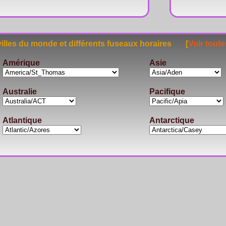
lles du monde et différents fuseaux horaires [
Voir toute
Amérique
Asie
Australie
Pacifique
Atlantique
Antarctique