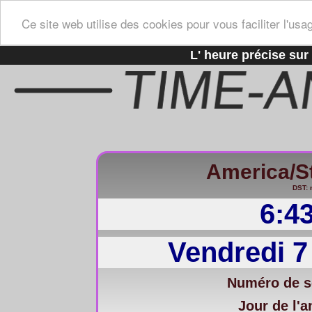
Ce site web utilise des cookies pour vous faciliter l'usa
L' heure précise sur 
America/
DST: 
6:4
Vendredi 7
Numéro de s
Jour de l'a