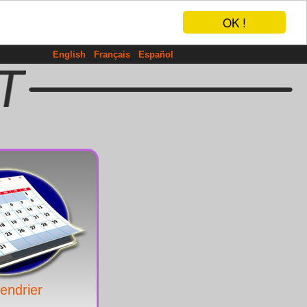
OK !
English
Français
Español
endrier