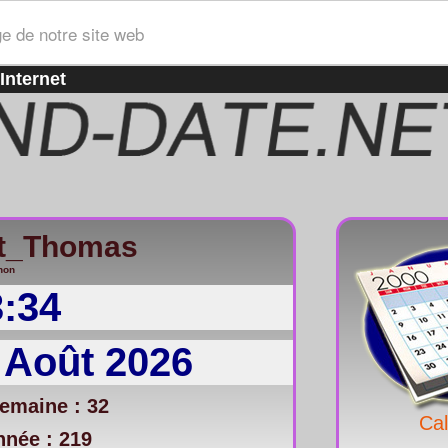
ge de notre site web
Internet
St_Thomas
non
3:34
 Août 2026
emaine : 32
Cal
nnée : 219