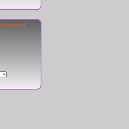
s les zones
]