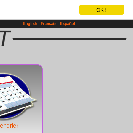
OK !
English
Français
Español
endrier