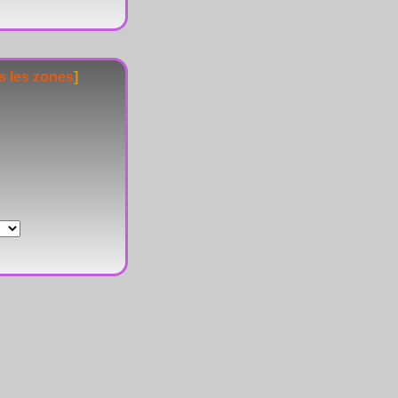
s les zones
]