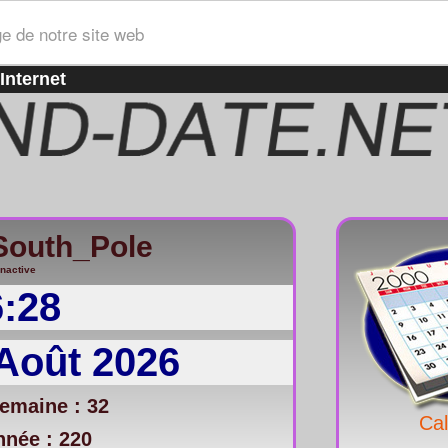
ge de notre site web
Internet
/South_Pole
inactive
6:28
Août 2026
emaine : 32
Cal
nnée : 220