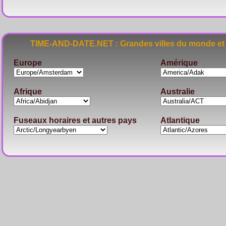
TIME-AND-DATE.NET : Grandes villes du monde et 
Europe
Amérique
Afrique
Australie
Fuseaux horaires et autres pays
Atlantique