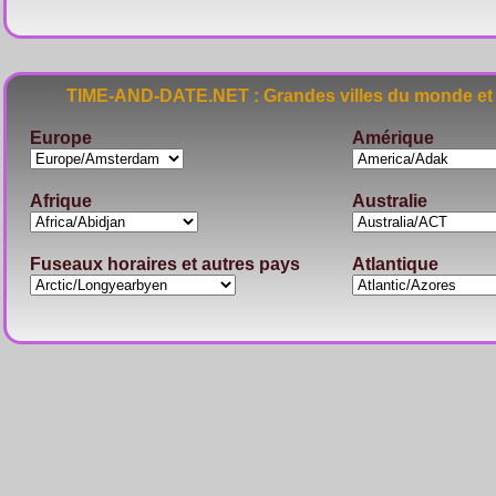
TIME-AND-DATE.NET : Grandes villes du monde et 
Europe
Amérique
Afrique
Australie
Fuseaux horaires et autres pays
Atlantique