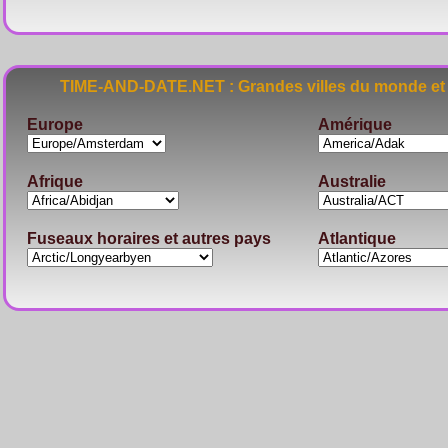
TIME-AND-DATE.NET : Grandes villes du monde et 
Europe
Amérique
Afrique
Australie
Fuseaux horaires et autres pays
Atlantique