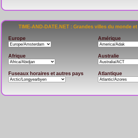
TIME-AND-DATE.NET : Grandes villes du monde et 
Europe
Amérique
Afrique
Australie
Fuseaux horaires et autres pays
Atlantique