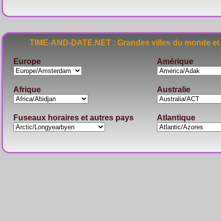
TIME-AND-DATE.NET : Grandes villes du monde et 
Europe
Amérique
Afrique
Australie
Fuseaux horaires et autres pays
Atlantique