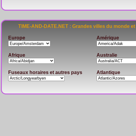
TIME-AND-DATE.NET : Grandes villes du monde et 
Europe
Amérique
Afrique
Australie
Fuseaux horaires et autres pays
Atlantique