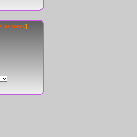
s les zones
]