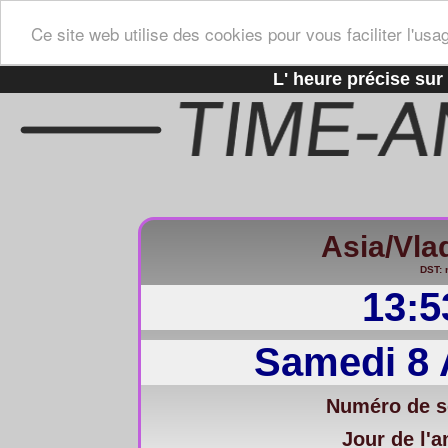
Ce site web utilise des cookies pour vous faciliter l'usa
L' heure précise sur 
Asia/Vla
DST: 
13:5
Samedi 8 
Numéro de s
Jour de l'a