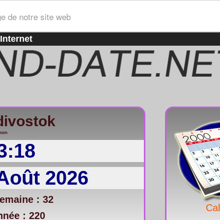
ge de notre site web
Internet
divostok
non
3:18
Août 2026
emaine : 32
Cal
nnée : 220