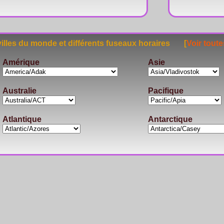
lles du monde et différents fuseaux horaires [
Voir toute
Amérique
Asie
Australie
Pacifique
Atlantique
Antarctique