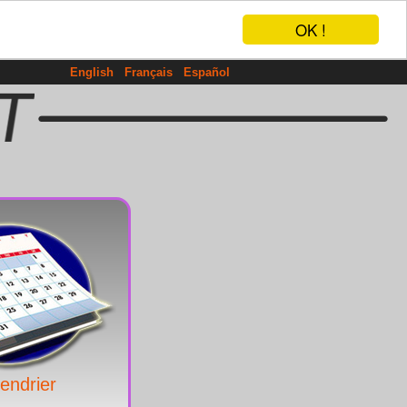
OK !
English
Français
Español
endrier