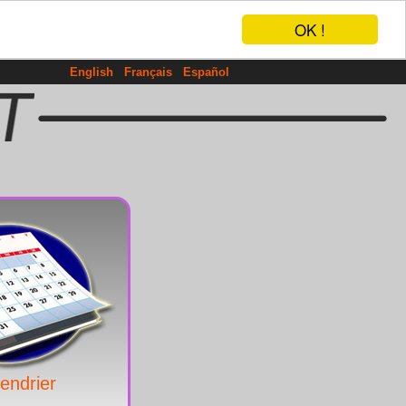
OK !
English
Français
Español
endrier