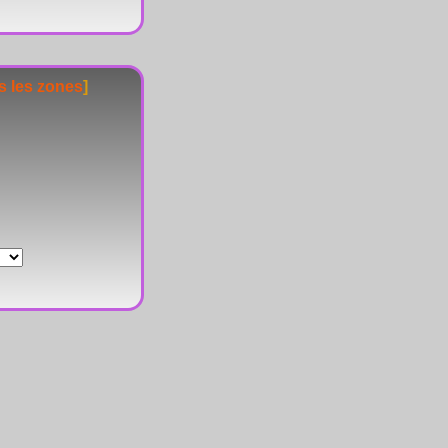
s les zones
]