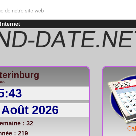
ge de notre site web
Internet
terinburg
non
5:43
 Août 2026
emaine : 32
Cal
nnée : 219