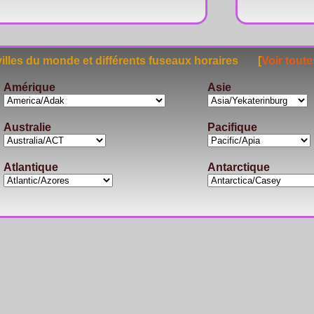
lles du monde et différents fuseaux horaires [
Voir toute
Amérique
Asie
Australie
Pacifique
Atlantique
Antarctique