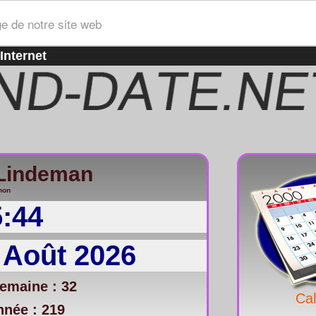
ge de notre site web
Internet
/Lindeman
non
5:44
 Août 2026
emaine : 32
Cal
nnée : 219