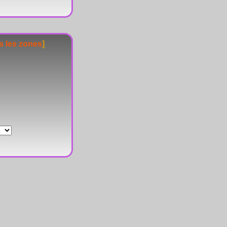
s les zones
]