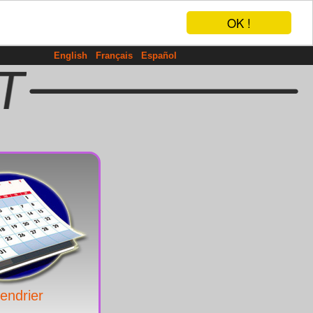
OK !
English
Français
Español
endrier