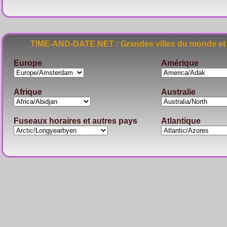
TIME-AND-DATE.NET : Grandes villes du monde et 
Europe
Amérique
Afrique
Australie
Fuseaux horaires et autres pays
Atlantique