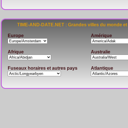
TIME-AND-DATE.NET : Grandes villes du monde et 
Europe
Amérique
Afrique
Australie
Fuseaux horaires et autres pays
Atlantique