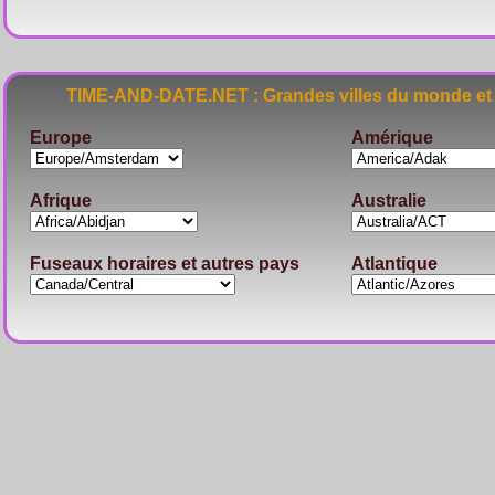
TIME-AND-DATE.NET : Grandes villes du monde et 
Europe
Amérique
Afrique
Australie
Fuseaux horaires et autres pays
Atlantique