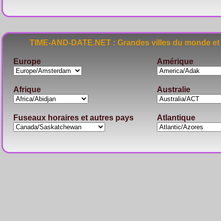
TIME-AND-DATE.NET : Grandes villes du monde et 
Europe
Amérique
Afrique
Australie
Fuseaux horaires et autres pays
Atlantique