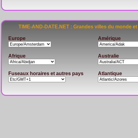
TIME-AND-DATE.NET : Grandes villes du monde et 
Europe
Amérique
Afrique
Australie
Fuseaux horaires et autres pays
Atlantique