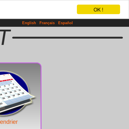
OK !
English
Français
Español
endrier