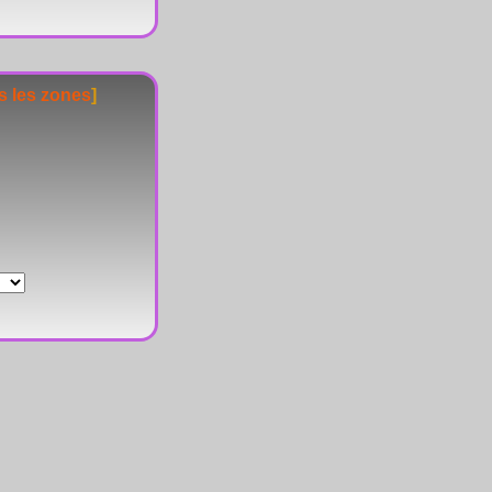
s les zones
]