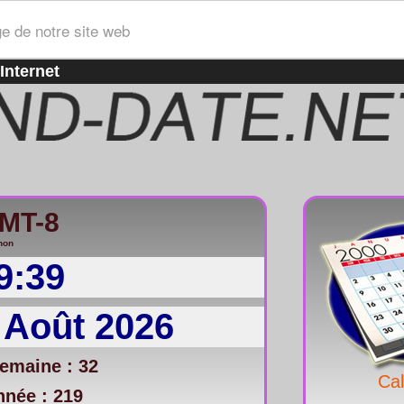
ge de notre site web
Internet
GMT-8
non
9:39
 Août 2026
emaine : 32
Cal
nnée : 219