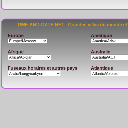
TIME-AND-DATE.NET : Grandes villes du monde et 
Europe
Amérique
Afrique
Australie
Fuseaux horaires et autres pays
Atlantique