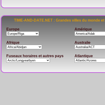
TIME-AND-DATE.NET : Grandes villes du monde et 
Europe
Amérique
Afrique
Australie
Fuseaux horaires et autres pays
Atlantique