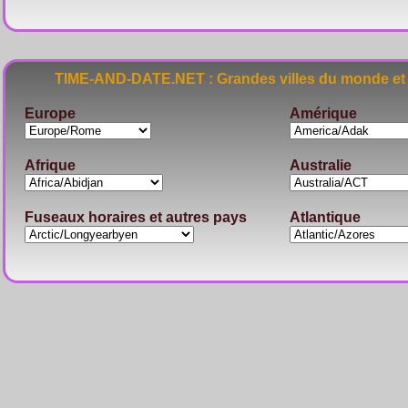
TIME-AND-DATE.NET : Grandes villes du monde et 
Europe
Amérique
Afrique
Australie
Fuseaux horaires et autres pays
Atlantique