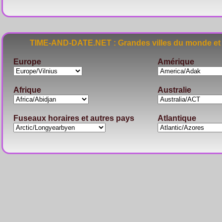
TIME-AND-DATE.NET : Grandes villes du monde et 
Europe
Amérique
Afrique
Australie
Fuseaux horaires et autres pays
Atlantique