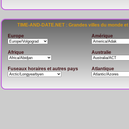
TIME-AND-DATE.NET : Grandes villes du monde et 
Europe
Amérique
Afrique
Australie
Fuseaux horaires et autres pays
Atlantique