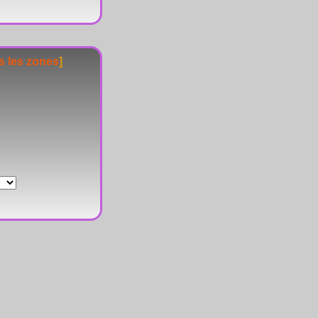
s les zones
]