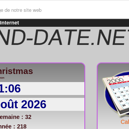
ge de notre site web
Internet
hristmas
non
1:06
Août 2026
emaine : 32
Cal
nnée : 218