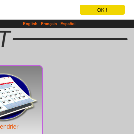
OK !
English
Français
Español
endrier