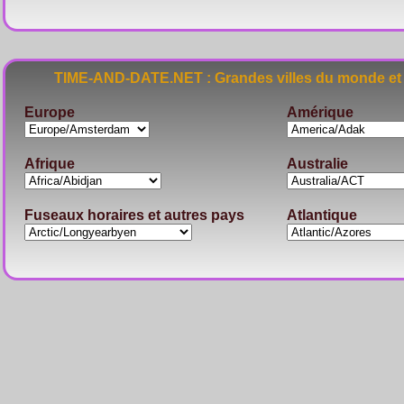
TIME-AND-DATE.NET : Grandes villes du monde et 
Europe
Amérique
Afrique
Australie
Fuseaux horaires et autres pays
Atlantique