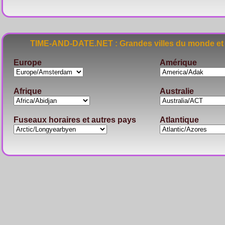
TIME-AND-DATE.NET : Grandes villes du monde et 
Europe
Amérique
Afrique
Australie
Fuseaux horaires et autres pays
Atlantique