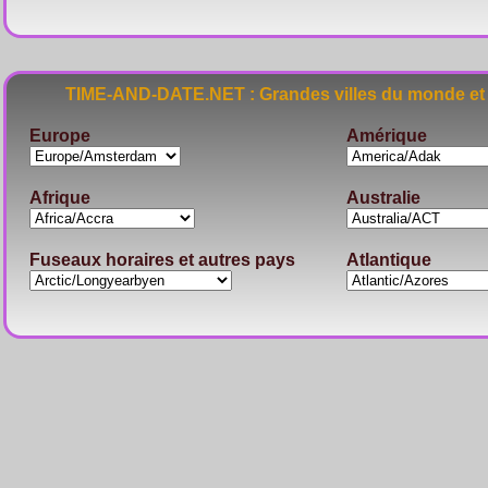
TIME-AND-DATE.NET : Grandes villes du monde et 
Europe
Amérique
Afrique
Australie
Fuseaux horaires et autres pays
Atlantique