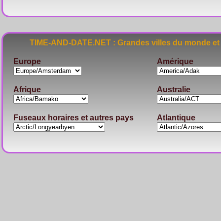
TIME-AND-DATE.NET : Grandes villes du monde et 
Europe
Amérique
Afrique
Australie
Fuseaux horaires et autres pays
Atlantique