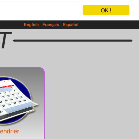
OK !
English
Français
Español
endrier