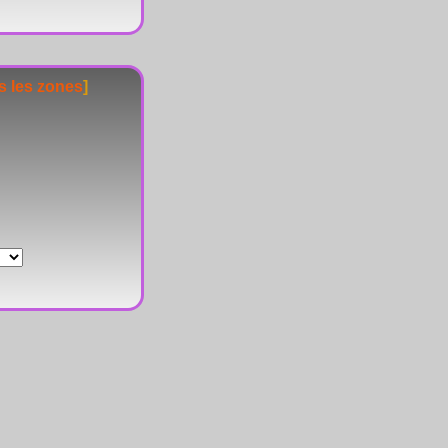
s les zones
]