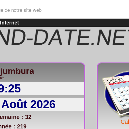
ge de notre site web
Internet
ujumbura
non
9:25
 Août 2026
emaine : 32
Cal
nnée : 219