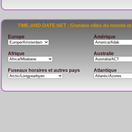
TIME-AND-DATE.NET : Grandes villes du monde et 
Europe
Amérique
Afrique
Australie
Fuseaux horaires et autres pays
Atlantique