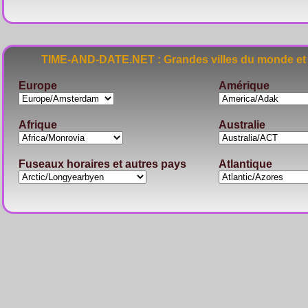
TIME-AND-DATE.NET : Grandes villes du monde et 
Europe
Amérique
Afrique
Australie
Fuseaux horaires et autres pays
Atlantique