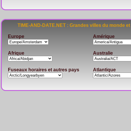
TIME-AND-DATE.NET : Grandes villes du monde et 
Europe
Amérique
Afrique
Australie
Fuseaux horaires et autres pays
Atlantique