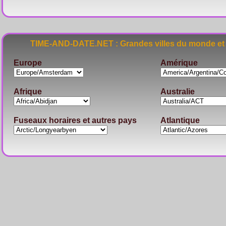
TIME-AND-DATE.NET : Grandes villes du monde et 
Europe
Amérique
Afrique
Australie
Fuseaux horaires et autres pays
Atlantique