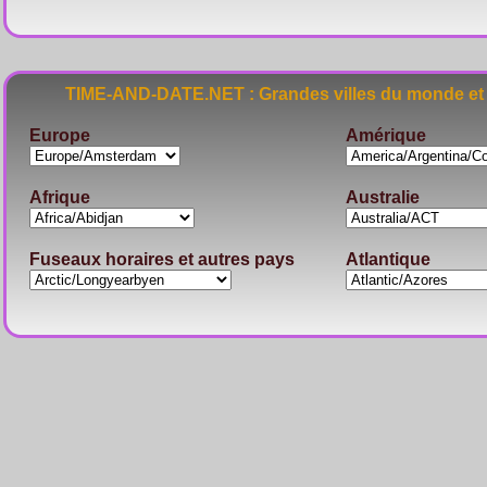
TIME-AND-DATE.NET : Grandes villes du monde et 
Europe
Amérique
Afrique
Australie
Fuseaux horaires et autres pays
Atlantique