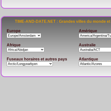
TIME-AND-DATE.NET : Grandes villes du monde et 
Europe
Amérique
Afrique
Australie
Fuseaux horaires et autres pays
Atlantique